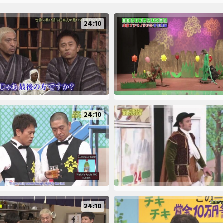
24:10
24:10
24:10