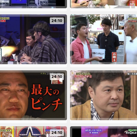
24:10
24:10
24:10